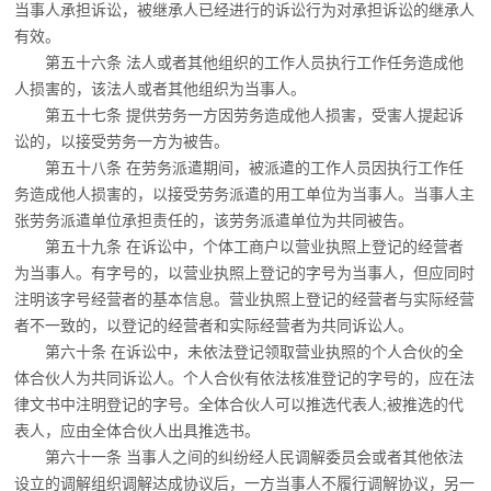
当事人承担诉讼，被继承人已经进行的诉讼行为对承担诉讼的继承人
有效。
第五十六条 法人或者其他组织的工作人员执行工作任务造成他
人损害的，该法人或者
其他组织为当事人。
第五十七条 提供劳务一方因劳务造成他人损害，受害人提起诉
讼的，以接受劳务一方
为被告。
第五十八条 在劳务派遣期间，被派遣的工作人员因执行工作任
务造成他人损害的，以
接受劳务派遣的用工单位为当事人。当事人主
张劳务派遣单位承担责任的，该劳务派遣单位为共同被告。
第五十九条 在诉讼中，个体工商户以营业执照上登记的经营者
为当事人。有字号的，
以营业执照上登记的字号为当事人，但应同时
注明该字号经营者的基本信息。营业执照上登记的经营者与实际经营
者不一致的，以登记的经营者和实际经营者为共同诉讼人。
第六十条 在诉讼中，未依法登记领取营业执照的个人合伙的全
体合伙人为共同诉讼
人。个人合伙有依法核准登记的字号的，应在法
律文书中注明登记的字号。全体合伙人可以推选代表人;被推选的代
表人，应由全体合伙人出具推选书。
第六十一条 当事人之间的纠纷经人民调解委员会或者其他依法
设立的调解组织调解
达成协议后，一方当事人不履行调解协议，另一