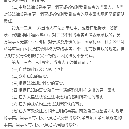
事实承担举证证明责
任;
(二)主张法律关系变更、消灭或者权利受到妨害的当事人，应当
对该法律关系变更、消
灭或者权利受到妨害的基本事实承担举证证明
责任。
第九十二条 一方当事人在法庭审理中，或者在起诉状、答辩
状、代理词等书面材料中，
对于己不利的事实明确表示承认的，另一
方当事人无需举证证明。对于涉及身份关系、国家利益、社会公共利
益等应当由人民法院依职权调查的事实，不适用前款自认的规定。自
认的事实与查明的事实不符的，人民法院不予确认。
第九十三条 下列事实，当事人无须举证证明：
(一)自然规律以及定理、定律;
(二)众所周知的事实;
(三)根据法律规定推定的事实;
(四)根据已知的事实和日常生活经验法则推定出的另一事实;
(五)已为人民法院发生法律效力的裁判所确认的事实;
(六)已为仲裁机构生效裁决所确认的事实;
(七)已为有效公证文书所证明的事实。
前款第二项至第四项规定
的事实，当事人有相反证据足以反驳的除外;第五项至第七项规定的
事实，当事人有相反证据足以推翻的除外。