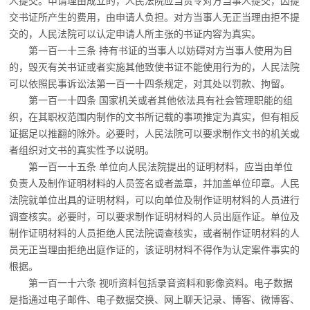
人提交。
申请理由成立的，人民法院应当责令对方当事人提交，因提
交书证所产生的费用，由申
请人负担。对方当事人无正当理由拒不提
交的，人民法院可以认定申请人所主张的书证内容
为真实。
第一百一十三条 持有书证的当事人以妨碍对方当事人使用为目
的，毁灭有关书证或者
实施其他致使书证不能使用行为的，人民法院
可以依照民事诉讼法第一百一十四条规定，对
其处以罚款、拘留。
第一百一十四条 国家机关或者其他依法具有社会管理职能的组
织，在其职权范围内制
作的文书所记载的事项推定为真实，但有相反
证据足以推翻的除外。必要时，人民法院可以
要求制作文书的机关或
者组织对文书的真实性予以说明。
第一百一十五条 单位向人民法院提出的证明材料，应当由单位
负责人及制作证明材料
的人员签名或者盖章，并加盖单位印章。人民
法院就单位出具的证明材料，可以向单位及制
作证明材料的人员进行
调查核实。必要时，可以要求制作证明材料的人员出庭作证。
单位及
制作证明材料的人员拒绝人民法院调查核实，或者制作证明材料的人
员无正当理
由拒绝出庭作证的，该证明材料不得作为认定案件事实的
根据。
第一百一十六条 视听资料包括录音资料和影像资料。
电子数据
是指通过电子邮件、电子数据交换、网上聊天记录、博客、微博客、