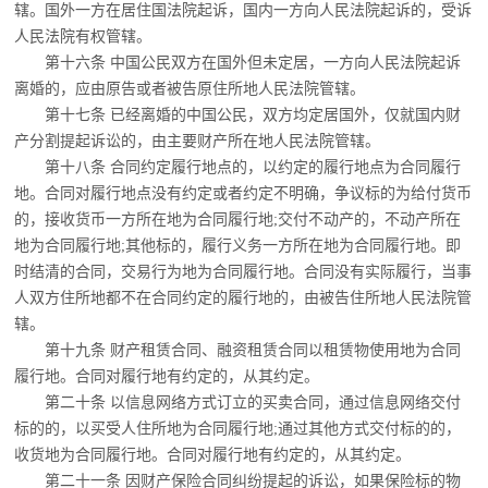
辖。国外一方在居住国法院起诉，国内一方向人民法院起诉的，受诉
人民法院有权管辖。
第十六条 中国公民双方在国外但未定居，一方向人民法院起诉
离婚的，应由原告或者
被告原住所地人民法院管辖。
第十七条 已经离婚的中国公民，双方均定居国外，仅就国内财
产分割提起诉讼的，由
主要财产所在地人民法院管辖。
第十八条 合同约定履行地点的，以约定的履行地点为合同履行
地。
合同对履行地点没有约定或者约定不明确，争议标的为给付货币
的，接收货币一方所在地为合同履行地;交付不动产的，不动产所在
地为合同履行地;其他标的，履行义务一方所在地为合同履行地。即
时结清的合同，交易行为地为合同履行地。合同没有实际履行，当事
人双方住所地都不在合同约定的履行地的，由被告住所地人民法院管
辖。
第十九条 财产租赁合同、融资租赁合同以租赁物使用地为合同
履行地。合同对履行地
有约定的，从其约定。
第二十条 以信息网络方式订立的买卖合同，通过信息网络交付
标的的，以买受人住所
地为合同履行地;通过其他方式交付标的的，
收货地为合同履行地。合同对履行地有约定的，从其约定。
第二十一条 因财产保险合同纠纷提起的诉讼，如果保险标的物