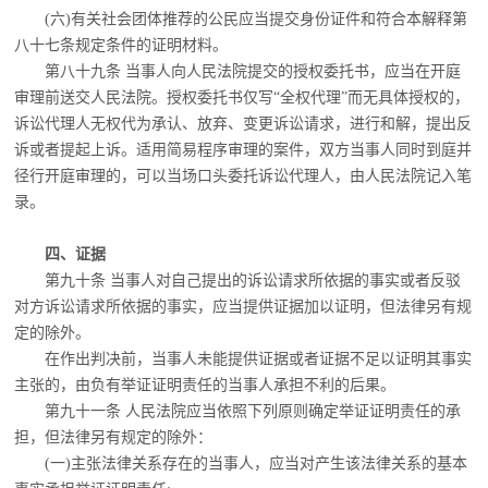
(六)有关社会团体推荐的公民应当提交身份证件和符合本解释第
八十七条规定条件的
证明材料。
第八十九条 当事人向人民法院提交的授权委托书，应当在开庭
审理前送交人民法院。
授权委托书仅写“全权代理”而无具体授权的，
诉讼代理人无权代为承认、放弃、变更诉讼请求，进行和解，提出反
诉或者提起上诉。适用简易程序审理的案件，双方当事人同时到庭并
径行开庭审理的，可以当场口头委托诉讼代理人，由人民法院记入笔
录。
四、证据
第九十条 当事人对自己提出的诉讼请求所依据的事实或者反驳
对方诉讼请求所依据的
事实，应当提供证据加以证明，但法律另有规
定的除外。
在作出判决前，当事人未能提供证据或者证据不足以证明其事实
主张的，由负有举证证
明责任的当事人承担不利的后果。
第九十一条 人民法院应当依照下列原则确定举证证明责任的承
担，但法律另有规定的
除外：
(一)主张法律关系存在的当事人，应当对产生该法律关系的基本