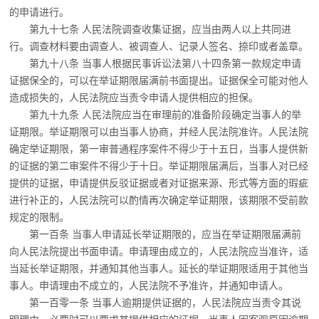
的申请进行。
第九十七条 人民法院调查收集证据，应当由两人以上共同进
行。调查材料要由调查人、
被调查人、记录人签名、捺印或者盖章。
第九十八条 当事人根据民事诉讼法第八十四条第一款规定申请
证据保全的，可以在举
证期限届满前书面提出。证据保全可能对他人
造成损失的，人民法院应当责令申请人提供相应的担保。
第九十九条 人民法院应当在审理前的准备阶段确定当事人的举
证期限。举证期限可以
由当事人协商，并经人民法院准许。人民法院
确定举证期限，第一审普通程序案件不得少于十五日，当事人提供新
的证据的第二审案件不得少于十日。举证期限届满后，当事人对已经
提供的证据，申请提供反驳证据或者对证据来源、形式等方面的瑕疵
进行补正的，人民法院可以酌情再次确定举证期限，该期限不受前款
规定的限制。
第一百条 当事人申请延长举证期限的，应当在举证期限届满前
向人民法院提出书面申
请。申请理由成立的，人民法院应当准许，适
当延长举证期限，并通知其他当事人。延长的举证期限适用于其他当
事人。申请理由不成立的，人民法院不予准许，并通知申请人。
第一百零一条 当事人逾期提供证据的，人民法院应当责令其说