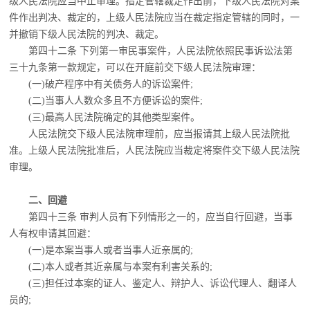
级人民法院应当中止审理。指定管辖裁定作出前，下级人民法院对案
件作出判决、裁定的，上级人民法院应当在裁定指定管辖的同时，一
并撤销下级人民法院的判决、裁定。
第四十二条 下列第一审民事案件，人民法院依照民事诉讼法第
三十九条第一款规定，
可以在开庭前交下级人民法院审理：
(一)破产程序中有关债务人的诉讼案件;
(二)当事人人数众多且不方便诉讼的案件;
(三)最高人民法院确定的其他类型案件。
人民法院交下级人民法院审理前，应当报请其上级人民法院批
准。上级人民法院批准后，
人民法院应当裁定将案件交下级人民法院
审理。
二、回避
第四十三条 审判人员有下列情形之一的，应当自行回避，当事
人有权申请其回避：
(一)是本案当事人或者当事人近亲属的;
(二)本人或者其近亲属与本案有利害关系的;
(三)担任过本案的证人、鉴定人、辩护人、诉讼代理人、翻译人
员的;