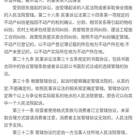
申请仲裁，被申请人、利害关系人因保全
受到损失提起的诉讼，由受理起诉的人民法院或者采取保全措施
的人民法院管辖。
第二十八条 民事诉讼法第三十四条第一项规定的
不动产纠纷是指因不动产的权利确认、分割、相邻关系等引起的物权
纠纷。农村土地承包经营合同纠纷、房屋租赁合同纠纷、建设工程施
工合同纠纷、政策性房屋买卖合同纠纷，按照不动产纠纷确定管辖。
不动产已登记的，以不动产登记簿记载的所在地为不动产所在地;不
动产未登记的，以不动产实际所在地为不动产所在地。
第二十九条 民事诉讼法第三十五条规定的书面协议，包括书面
合同中的协议管辖条款
或者诉讼前以书面形式达成的选择管辖的协
议。
第三十条 根据管辖协议，起诉时能够确定管辖法院的，从其约
定;不能确定的，依照民
事诉讼法的相关规定确定管辖。管辖协议约
定两个以上与争议有实际联系的地点的人民法院管辖，原告可以向其
中一个人民法院起诉。
第三十一条 经营者使用格式条款与消费者订立管辖协议，未采
取合理方式提请消费者
注意，消费者主张管辖协议无效的，人民法院
应予支持。
第三十二条 管辖协议约定由一方当事人住所地人民法院管辖，