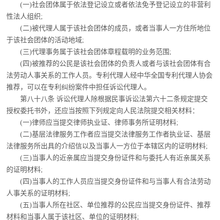
(一)社会团体属于依法登记设立或者依法免予登记设立的非营利
性法人组织;
(二)被代理人属于该社会团体的成员，或者当事人一方住所地位
于该社会团体的活动地
域;
(三)代理事务属于该社会团体章程载明的业务范围;
(四)被推荐的公民是该社会团体的负责人或者与该社会团体有合
法劳动人事关系的工
作人员。专利代理人经中华全国专利代理人协会
推荐，可以在专利纠纷案件中担任诉讼代理人。
第八十八条 诉讼代理人除根据民事诉讼法第六十二条规定提交
授权委托书外，还应当
按照下列规定向人民法院提交相关材料：
(一)律师应当提交律师执业证、律师事务所证明材料;
(二)基层法律服务工作者应当提交法律服务工作者执业证、基层
法律服务所出具的介绍
信以及当事人一方位于本辖区内的证明材料;
(三)当事人的近亲属应当提交身份证件和与委托人有近亲属关系
的证明材料;
(四)当事人的工作人员应当提交身份证件和与当事人有合法劳动
人事关系的证明材料;
(五)当事人所在社区、单位推荐的公民应当提交身份证件、推荐
材料和当事人属于该社
区、单位的证明材料;