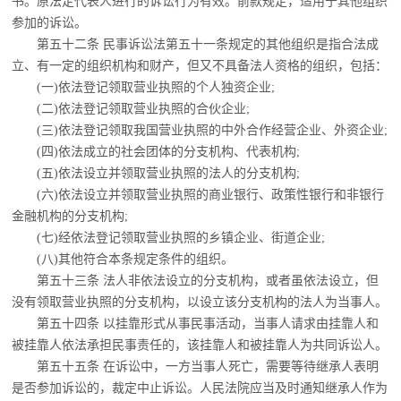
书。原法定代表人进行的诉讼行为有效。前款规定，适用于其他组织
参加的诉讼。
第五十二条 民事诉讼法第五十一条规定的其他组织是指合法成
立、有一定的组织机构
和财产，但又不具备法人资格的组织，包括：
(一)依法登记领取营业执照的个人独资企业;
(二)依法登记领取营业执照的合伙企业;
(三)依法登记领取我国营业执照的中外合作经营企业、外资企业;
(四)依法成立的社会团体的分支机构、代表机构;
(五)依法设立并领取营业执照的法人的分支机构;
(六)依法设立并领取营业执照的商业银行、政策性银行和非银行
金融机构的分支机构;
(七)经依法登记领取营业执照的乡镇企业、街道企业;
(八)其他符合本条规定条件的组织。
第五十三条 法人非依法设立的分支机构，或者虽依法设立，但
没有领取营业执照的分
支机构，以设立该分支机构的法人为当事人。
第五十四条 以挂靠形式从事民事活动，当事人请求由挂靠人和
被挂靠人依法承担民事
责任的，该挂靠人和被挂靠人为共同诉讼人。
第五十五条 在诉讼中，一方当事人死亡，需要等待继承人表明
是否参加诉讼的，裁定
中止诉讼。人民法院应当及时通知继承人作为