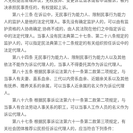
人无权提出管辖异议，无权放弃、变更诉讼请求或者申请撤诉，被判
决承担民事责任的，有权提起上诉。
第八十三条 在诉讼中，无民事行为能力人、限制民事行为能力
人的监护人是他的法定
代理人。事先没有确定监护人的，可以由有监
护资格的人协商确定;协商不成的，由人民法院在他们之中指定诉讼
中的法定代理人。当事人没有民法典第二十七条、第二十八条规定的
监护人的，可以指定民法典第三十二条规定的有关组织担任诉讼中的
法定代理人。
第八十四条 无民事行为能力人、限制民事行为能力人以及其他
依法不能作为诉讼代理
人的，当事人不得委托其作为诉讼代理人。
第八十五条 根据民事诉讼法第六十一条第二款第二项规定，与
当事人有夫妻、直系血
亲、三代以内旁系血亲、近姻亲关系以及其他
有抚养、赡养关系的亲属，可以当事人近亲属的名义作为诉讼代理
人。
第八十六条 根据民事诉讼法第六十一条第二款第二项规定，与
当事人有合法劳动人事
关系的职工，可以当事人工作人员的名义作为
诉讼代理人。
第八十七条 根据民事诉讼法第六十一条第二款第三项规定，有
关社会团体推荐公民担
任诉讼代理人的，应当符合下列条件：