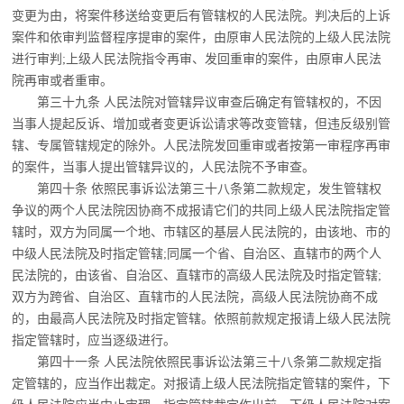
变更为由，将案件移送
给变更后有管辖权的人民法院。判决后的上诉
案件和依审判监督程序提审的案件，由原审人民法院的上级人民法院
进行审判;上级人民法院指令再审、发回重审的案件，由原审人民法
院再审或者重审。
第三十九条 人民法院对管辖异议审查后确定有管辖权的，不因
当事人提起反诉、增加
或者变更诉讼请求等改变管辖，但违反级别管
辖、专属管辖规定的除外。人民法院发回重审或者按第一审程序再审
的案件，当事人提出管辖异议的，人民法院不予审查。
第四十条 依照民事诉讼法第三十八条第二款规定，发生管辖权
争议的两个人民法院因
协商不成报请它们的共同上级人民法院指定管
辖时，双方为同属一个地、市辖区的基层人民法院的，由该地、市的
中级人民法院及时指定管辖;同属一个省、自治区、直辖市的两个人
民法院的，由该省、自治区、直辖市的高级人民法院及时指定管辖;
双方为跨省、自治区、直辖市的人民法院，高级人民法院协商不成
的，由最高人民法院及时指定管辖。依照前款规定报请上级人民法院
指定管辖时，应当逐级进行。
第四十一条 人民法院依照民事诉讼法第三十八条第二款规定指
定管辖的，应当作出裁
定。对报请上级人民法院指定管辖的案件，下