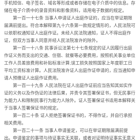
手机短信、
电子签名、域名等形成或者存储在电子介质中的信息。
存
储在电子介质中的录音资料和影像资料，适用电子数据的规定。
第一百一十七条 当事人申请证人出庭作证的，应当在举证期限
届满前提出。
符合本解释第九十六条第一款规定情形的，人民法院可
以依职权通知证人出庭作证。
未经人民法院通知，证人不得出庭作
证，但双方当事人同意并经人民法院准许的除外。
第一百一十八条 民事诉讼法第七十七条规定的证人因履行出庭
作证义务而支出的交
通、住宿、就餐等必要费用，按照机关事业单位
工作人员差旅费用和补贴标准计算;误工损
失按照国家上年度职工日
平均工资标准计算。
人民法院准许证人出庭作证申请的，应当通知申
请人预缴证人出庭作证费用。
第一百一十九条 人民法院在证人出庭作证前应当告知其如实作
证的义务以及作伪证
的法律后果，并责令其签署保证书，但无民事行
为能力人和限制民事行为能力人除外。
证人签署保证书适用本解释关
于当事人签署保证书的规定。
第一百二十条 证人拒绝签署保证书的，不得作证，并自行承担
相关费用。
第一百二十一条 当事人申请鉴定，可以在举证期限届满前提
出。申请鉴定的事项与待
证事实无关联，或者对证明待证事实无意义