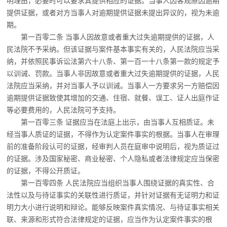
明理由，必要时可以要
求其提供相应的证据。当事人因客观原因逾期
提供证据，或者对方当事人对逾期提供证据未提出异议的，视为未逾
期。
第一百零二条 当事人因故意或者重大过失逾期提供的证据，人
民法院不予采纳。但该
证据与案件基本事实有关的，人民法院应当采
纳，并依照民事诉讼法第六十八条、第一百一十八条第一款的规定予
以训诫、罚款。当事人非因故意或者重大过失逾期提供的证据，人民
法院应当采纳，并对当事人予以训诫。当事人一方要求另一方赔偿因
逾期提供证据致使其增加的交通、住宿、就餐、误工、证人出庭作证
等必要费用的，人民法院可予支持。
第一百零三条 证据应当在法庭上出示，由当事人互相质证。未
经当事人质证的证据，
不得作为认定案件事实的根据。当事人在审理
前的准备阶段认可的证据，经审判人员在庭审中说明后，视为质证过
的证据。涉及国家秘密、商业秘密、个人隐私或者法律规定应当保密
的证据，不得公开质证。
第一百零四条 人民法院应当组织当事人围绕证据的真实性、合
法性以及与待证事实的
关联性进行质证，并针对证据有无证明力和证
明力大小进行说明和辩论。能够反映案件真实情况、与待证事实相关
联、来源和形式符合法律规定的证据，应当作为认定案件事实的根