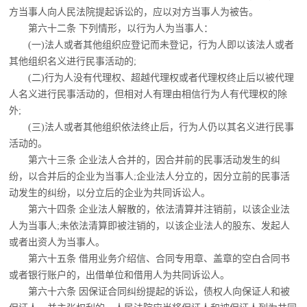
方当事人向人民法院提起诉讼的，应以对方当事人为被告。
第六十二条 下列情形，以行为人为当事人：
(一)法人或者其他组织应登记而未登记，行为人即以该法人或者
其他组织名义进行民事
活动的;
(二)行为人没有代理权、超越代理权或者代理权终止后以被代理
人名义进行民事活动
的，但相对人有理由相信行为人有代理权的除
外;
(三)法人或者其他组织依法终止后，行为人仍以其名义进行民事
活动的。
第六十三条 企业法人合并的，因合并前的民事活动发生的纠
纷，以合并后的企业为当
事人;企业法人分立的，因分立前的民事活
动发生的纠纷，以分立后的企业为共同诉讼人。
第六十四条 企业法人解散的，依法清算并注销前，以该企业法
人为当事人;未依法清算
即被注销的，以该企业法人的股东、发起人
或者出资人为当事人。
第六十五条 借用业务介绍信、合同专用章、盖章的空白合同书
或者银行账户的，出借
单位和借用人为共同诉讼人。
第六十六条 因保证合同纠纷提起的诉讼，债权人向保证人和被