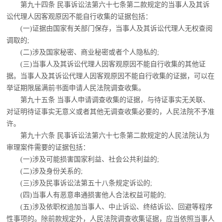
第九十四条 民事诉讼法第六十七条第二款规定的当事人及其诉
讼代理人因客观原因不能自行收集的证据包括：
(一)证据由国家有关部门保存，当事人及其诉讼代理人无权查阅
调取的;
(二)涉及国家秘密、商业秘密或者个人隐私的;
(三)当事人及其诉讼代理人因客观原因不能自行收集的其他证
据。
当事人及其诉讼代理人因客观原因不能自行收集的证据，可以在
举证期限届满前书面申请人民法院调查收集。
第九十五条 当事人申请调查收集的证据，与待证事实无关联、
对证明待证事实无意义
或者其他无调查收集必要的，人民法院不予准
许。
第九十六条 民事诉讼法第六十七条第二款规定的人民法院认为
审理案件需要的证据包
括：
(一)涉及可能损害国家利益、社会公共利益的;
(二)涉及身份关系的;
(三)涉及民事诉讼法第五十八条规定诉讼的;
(四)当事人有恶意串通损害他人合法权益可能的;
(五)涉及依职权追加当事人、中止诉讼、终结诉讼、回避等程序
性事项的。
除前款规定外，人民法院调查收集证据，应当依照当事人