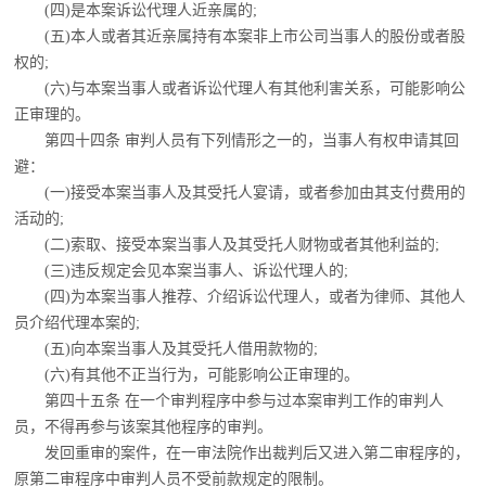
(四)是本案诉讼代理人近亲属的;
(五)本人或者其近亲属持有本案非上市公司当事人的股份或者股
权的;
(六)与本案当事人或者诉讼代理人有其他利害关系，可能影响公
正审理的。
第四十四条 审判人员有下列情形之一的，当事人有权申请其回
避：
(一)接受本案当事人及其受托人宴请，或者参加由其支付费用的
活动的;
(二)索取、接受本案当事人及其受托人财物或者其他利益的;
(三)违反规定会见本案当事人、诉讼代理人的;
(四)为本案当事人推荐、介绍诉讼代理人，或者为律师、其他人
员介绍代理本案的;
(五)向本案当事人及其受托人借用款物的;
(六)有其他不正当行为，可能影响公正审理的。
第四十五条 在一个审判程序中参与过本案审判工作的审判人
员，不得再参与该案其他
程序的审判。
发回重审的案件，在一审法院作出裁判后又进入第二审程序的，
原第二审程序中审判人
员不受前款规定的限制。