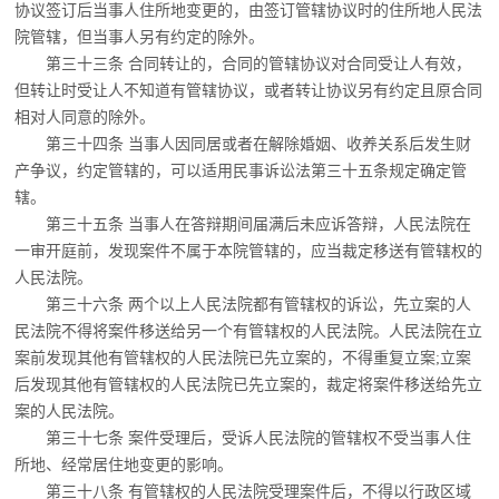
协议签订后当事人住所
地变更的，由签订管辖协议时的住所地人民法
院管辖，但当事人另有约定的除外。
第三十三条 合同转让的，合同的管辖协议对合同受让人有效，
但转让时受让人不知道
有管辖协议，或者转让协议另有约定且原合同
相对人同意的除外。
第三十四条 当事人因同居或者在解除婚姻、收养关系后发生财
产争议，约定管辖的，
可以适用民事诉讼法第三十五条规定确定管
辖。
第三十五条 当事人在答辩期间届满后未应诉答辩，人民法院在
一审开庭前，发现案件
不属于本院管辖的，应当裁定移送有管辖权的
人民法院。
第三十六条 两个以上人民法院都有管辖权的诉讼，先立案的人
民法院不得将案件移送
给另一个有管辖权的人民法院。人民法院在立
案前发现其他有管辖权的人民法院已先立案的，不得重复立案;立案
后发现其他有管辖权的人民法院已先立案的，裁定将案件移送给先立
案的人民法院。
第三十七条 案件受理后，受诉人民法院的管辖权不受当事人住
所地、经常居住地变更
的影响。
第三十八条 有管辖权的人民法院受理案件后，不得以行政区域