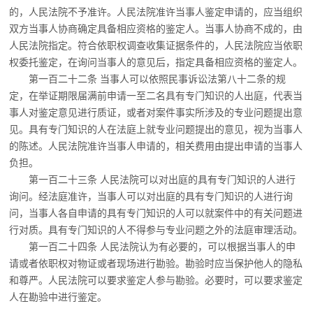
的，人民法院不予准许。
人民法院准许当事人鉴定申请的，应当组织
双方当事人协商确定具备相应资格的鉴定
人。当事人协商不成的，由
人民法院指定。
符合依职权调查收集证据条件的，人民法院应当依职
权委托鉴定，在询问当事人的意见
后，指定具备相应资格的鉴定人。
第一百二十二条 当事人可以依照民事诉讼法第八十二条的规
定，在举证期限届满前申
请一至二名具有专门知识的人出庭，代表当
事人对鉴定意见进行质证，或者对案件事实所涉
及的专业问题提出意
见。
具有专门知识的人在法庭上就专业问题提出的意见，视为当事人
的陈述。
人民法院准许当事人申请的，相关费用由提出申请的当事人
负担。
第一百二十三条 人民法院可以对出庭的具有专门知识的人进行
询问。经法庭准许，当
事人可以对出庭的具有专门知识的人进行询
问，当事人各自申请的具有专门知识的人可以就
案件中的有关问题进
行对质。
具有专门知识的人不得参与专业问题之外的法庭审理活动。
第一百二十四条 人民法院认为有必要的，可以根据当事人的申
请或者依职权对物证或
者现场进行勘验。勘验时应当保护他人的隐私
和尊严。
人民法院可以要求鉴定人参与勘验。必要时，可以要求鉴定
人在勘验中进行鉴定。