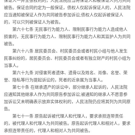
保证人一并主张权利
的，人民法院应当将保证人和被保证人列为共同
被告。保证合同约定为一般保证，债权人仅起诉保证人的，人民法院
应当通知被保证人作为共同被告参加诉讼;债权人仅起诉被保证人
的，可以只列被保证人为被告。
第六十七条 无民事行为能力人、限制民事行为能力人造成他人
损害的，无民事行为能
力人、限制民事行为能力人和其监护人为共同
被告。
第六十八条 居民委员会、村民委员会或者村民小组与他人发生
民事纠纷的，居民委员
会、村民委员会或者有独立财产的村民小组为
当事人。
第六十九条 对侵害死者遗体、遗骨以及姓名、肖像、名誉、荣
誉、隐私等行为提起诉
讼的，死者的近亲属为当事人。
第七十条 在继承遗产的诉讼中，部分继承人起诉的，人民法院
应通知其他继承人作为
共同原告参加诉讼;被通知的继承人不愿意参
加诉讼又未明确表示放弃实体权利的，人民法院仍应将其列为共同原
告。
第七十一条 原告起诉被代理人和代理人，要求承担连带责任
的，被代理人和代理人为
共同被告。原告起诉代理人和相对人，要求
承担连带责任的，代理人和相对人为共同被告。