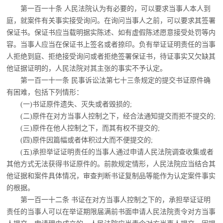
第一百一十条 人民法院认为有必要的，可以要求当事人本人到
庭，就案件有关事实接
受询问。在询问当事人之前，可以要求其签署
保证书。保证书应当载明据实陈述、如有虚假陈述愿意接受处罚等内
容。当事人应当在保证书上签名或者捺印。负有举证证明责任的当事
人拒绝到庭、拒绝接受询问或者拒绝签署保证书，待证事实又欠缺其
他证据证明的，人民法院对其主张的事实不予认定。
第一百一十一条 民事诉讼法第七十三条规定的提交书证原件确
有困难，包括下列情形：
(一)书证原件遗失、灭失或者毁损的;
(二)原件在对方当事人控制之下，经合法通知提交而拒不提交的;
(三)原件在他人控制之下，而其有权不提交的;
(四)原件因篇幅或者体积过大而不便提交的;
(五)承担举证证明责任的当事人通过申请人民法院调查收集或者
其他方式无法获得书
证原件的。
前款规定情形，人民法院应当结合其
他证据和案件具体情况，审查判断书证复制品等能
作为认定案件事实
的根据。
第一百一十二条 书证在对方当事人控制之下的，承担举证证明
责任的当事人可以在举
证期限届满前书面申请人民法院责令对方当事