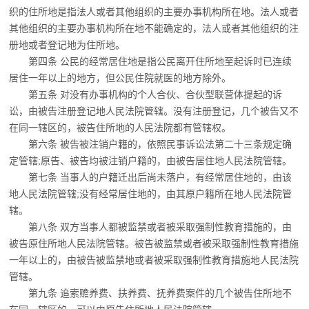
织的住所地是指法人或
者其他组织的主要办事机构所在地。法人或者
其他组织的主要办事机构所在地不能确定的，法人或者其他组织的注
册地或者登记地为住所地。
第四条 公民的经常居住地是指公民离开住所地至起诉时已连续
居住一年以上的地方，
但公民住院就医的地方除外。
第五条 对没有办事机构的个人合伙、合伙型联营体提起的诉
讼，由被告注册登记地人
民法院管辖。没有注册登记，几个被告又不
在同一辖区的，被告住所地的人民法院都有管辖权。
第六条 被告被注销户籍的，依照民事诉讼法第二十三条规定确
定管辖;原告、被告均被
注销户籍的，由被告居住地人民法院管辖。
第七条 当事人的户籍迁出后尚未落户，有经常居住地的，由该
地人民法院管辖;没有经
常居住地的，由其原户籍所在地人民法院管
辖。
第八条 双方当事人都被监禁或者被采取强制性教育措施的，由
被告原住所地人民法院
管辖。被告被监禁或者被采取强制性教育措施
一年以上的，由被告被监禁地或者被采取强制性教育措施地人民法院
管辖。
第九条 追索赡养费、扶养费、抚养费案件的几个被告住所地不