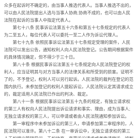
众多在起诉时不确定
的，由当事人推选代表人。当事人推选不出的，
可以由人民法院提出人选与当事人协商;协商不成的，也可以由人民
法院在起诉的当事人中指定代表人。
第七十八条 民事诉讼法第五十六条和第五十七条规定的代表人
为二至五人，每位代表
人可以委托一至二人作为诉讼代理人。
第七十九条 依照民事诉讼法第五十七条规定受理的案件，人民
法院可以发出公告，通
知权利人向人民法院登记。公告期间根据案件
的具体情况确定，但不得少于三十日。
第八十条 根据民事诉讼法第五十七条规定向人民法院登记的权
利人，应当证明其与对
方当事人的法律关系和所受到的损害。证明不
了的，不予登记，权利人可以另行起诉。人民法院的裁判在登记的范
围内执行。未参加登记的权利人提起诉讼，人民法院认定其请求成立
的，裁定适用人民法院已作出的判决、裁定。
第八十一条 根据民事诉讼法第五十九条的规定，有独立请求权
的第三人有权向人民法
院提出诉讼请求和事实、理由，成为当事人;
无独立请求权的第三人，可以申请或者由人民法院通知参加诉讼。
第一审程序中未参加诉讼的第三人，申请参加第二审程序的，人
民法院可以准许。
第八十二条 在一审诉讼中，无独立请求权的第三