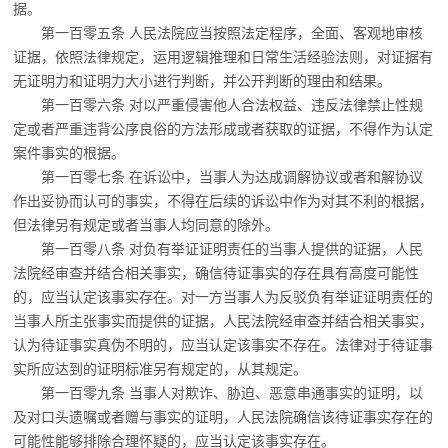
据。
第一百零五条 人民法院应当按照法定程序，全面、客观地审核
证据，依照法律规定，
运用逻辑推理和日常生活经验法则，对证据有
无证明力和证明力大小进行判断，并公开判断的理由和结果。
第一百零六条 对以严重侵害他人合法权益、违反法律禁止性规
定或者严重违背公序良
俗的方法形成或者获取的证据，不得作为认定
案件事实的根据。
第一百零七条 在诉讼中，当事人为达成调解协议或者和解协议
作出妥协而认可的事
实，不得在后续的诉讼中作为对其不利的根据，
但法律另有规定或者当事人均同意的除外。
第一百零八条 对负有举证证明责任的当事人提供的证据，人民
法院经审查并结合相关
事实，确信待证事实的存在具有高度可能性
的，应当认定该事实存在。对一方当事人为反驳负有举证证明责任的
当事人所主张事实而提供的证据，人民法院经审查并结合相关事实，
认为待证事实真伪不明的，应当认定该事实不存在。法律对于待证事
实所应达到的证明标准另有规定的，从其规定。
第一百零九条 当事人对欺诈、胁迫、恶意串通事实的证明，以
及对口头遗嘱或者赠与
事实的证明，人民法院确信该待证事实存在的
可能性能够排除合理怀疑的，应当认定该事实存在。