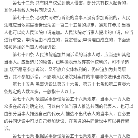
第七十二条 共有财产权受到他人侵害，部分共有权人起诉的，
其他共有权人为共同诉
讼人。
第七十三条 必须共同进行诉讼的当事人没有参加诉讼的，人民
法院应当依照民事诉讼
法第一百三十五条的规定，通知其参加;当事
人也可以向人民法院申请追加。人民法院对当事人提出的申请，应当
进行审查，申请理由不成立的，裁定驳回;申请理由成立的，书面通
知被追加的当事人参加诉讼。
第七十四条 人民法院追加共同诉讼的当事人时，应当通知其他
当事人。应当追加的原
告，已明确表示放弃实体权利的，可不予追
加;既不愿意参加诉讼，又不放弃实体权利的，仍应追加为共同原
告，其不参加诉讼，不影响人民法院对案件的审理和依法作出判决。
第七十五条 民事诉讼法第五十六条、第五十七条和第二百零六
条规定的人数众多，一
般指十人以上。
第七十六条 依照民事诉讼法第五十六条规定，当事人一方人数
众多在起诉时确定的，
可以由全体当事人推选共同的代表人，也可以
由部分当事人推选自己的代表人;推选不出代表人的当事人，在必要
的共同诉讼中可以自己参加诉讼，在普通的共同诉讼中可以另行起
诉。
第七十七条 根据民事诉讼法第五十七条规定，当事人一方人数